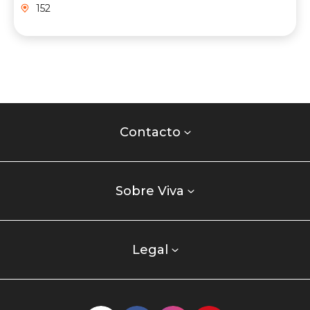
152
Contacto
centro
Contacto
comercial
Listados
enlaces
Sobre Viva
centro
comercial
columna
Legal
uno