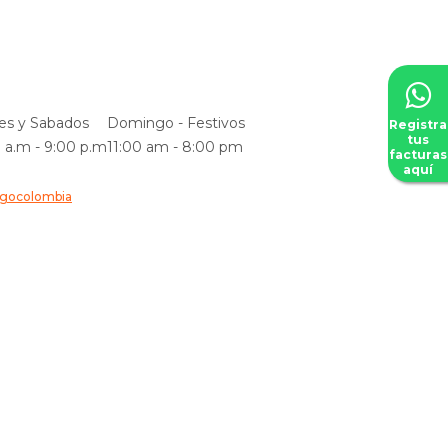
es y Sabados
Domingo - Festivos
Registra
tus
 a.m - 9:00 p.m
11:00 am - 8:00 pm
facturas
aquí
igocolombia