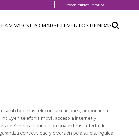
Menú
Sostenibilidad
Horarios
pre
enú
header
Search
Buscar
eader
NEA VIVA
BISTRÓ MARKET
EVENTOS
TIENDAS
enú
API
entro
eader
form
omercial
n el ámbito de las telecomunicaciones, proporciona
 incluyen telefonía móvil, acceso a internet y
ones de América Latina. Con una extensa oferta de
garantiza conectividad y diversión para su distinguida