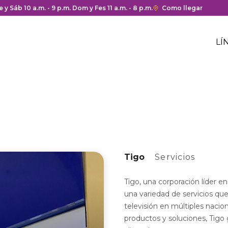
a y cierre del centro comercial.
e y Sáb 10 a.m. - 9 p.m. Dom y Fes 11 a.m. - 8 p.m.
Enlace
Como llegar
con
M
redirección
H
LÍ
a
M
Google
c
h
Maps
c
del
centro
comercial.
Tigo
Servicios
Tigo, una corporación líder e
una variedad de servicios que
televisión en múltiples naci
productos y soluciones, Tigo 