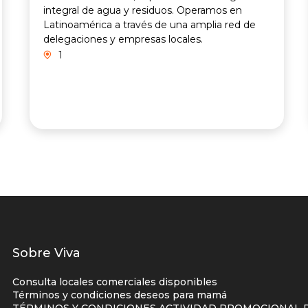
integral de agua y residuos. Operamos en
Latinoamérica a través de una amplia red de
delegaciones y empresas locales.
1
Listados
Sobre Viva
enlaces
Consulta locales comerciales disponibles
centro
Términos y condiciones deseos para mamá
TÉRMINOS Y CONDICIONES ACTIVIDAD PROMOCIONAL P