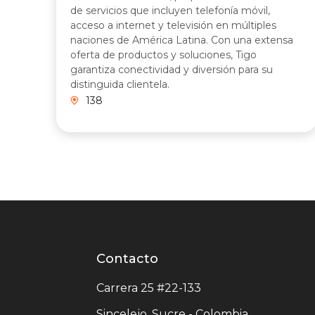
de servicios que incluyen telefonía móvil,
acceso a internet y televisión en múltiples
naciones de América Latina. Con una extensa
oferta de productos y soluciones, Tigo
garantiza conectividad y diversión para su
distinguida clientela.
138
Contacto
Contacto
centro
Carrera 25 #22-133
comercial
Sincelejo, Sucre - Colombia