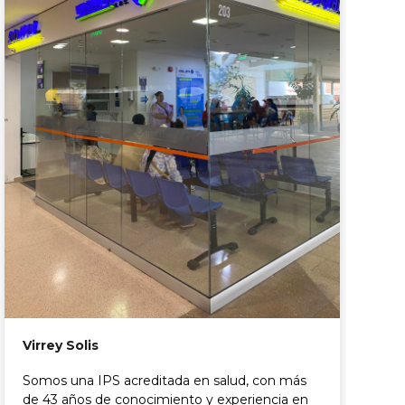
B
P
F
Virrey Solis
Somos una IPS acreditada en salud, con más
de 43 años de conocimiento y experiencia en