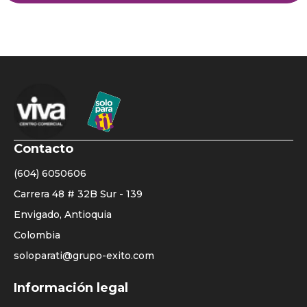
Contacto
(604) 6050606
Carrera 48 # 32B Sur - 139
Envigado, Antioquia
Colombia
soloparati@grupo-exito.com
Listado
Información legal