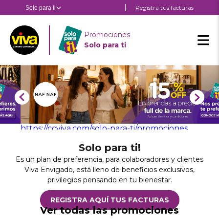
Pasar
Registra tus facturas
Solo para ti
Estás en:
Estás en
al
contenido
Sol
principal
Promociones
par
Solo para ti
ti
https://ccviva.com/solo-para-ti/promociones
Solo para ti!
Es un plan de preferencia, para colaboradores y clientes
Viva Envigado, está lleno de beneficios exclusivos,
privilegios pensando en tu bienestar.
REGISTRA AQUÍ TUS FACTURAS
Ver todas las promociones