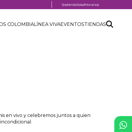
Menú
Sostenibilidad
Horarios
pre
header
Search
Buscar
OS COLOMBIA
LÍNEA VIVA
EVENTOS
TIENDAS
API
form
is en vivo y celebremos juntos a quien
incondicional.