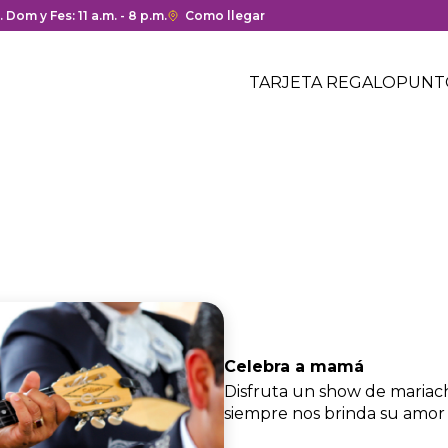
ura y cierre del centro comercial.
. Dom y Fes: 11 a.m. - 8 p.m.
Enlace
Como llegar
con
Menú
redirección
Header
TARJETA REGALO
PUNT
a
Menú
Google
centro
header
Maps
comercial
del
centro
comercial.
Celebra a mamá
Disfruta un show de mariach
siempre nos brinda su amor 