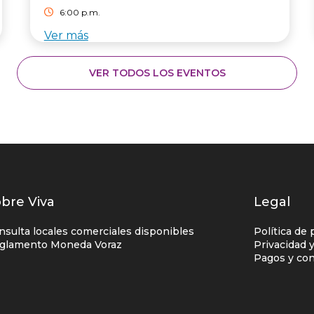
6:00 p.m.
Ver más
VER TODOS LOS EVENTOS
istados
bre Viva
Legal
nlaces
nsulta locales comerciales disponibles
Política de 
entro
glamento Moneda Voraz
Privacidad 
Pagos y con
omercial
olumna
no