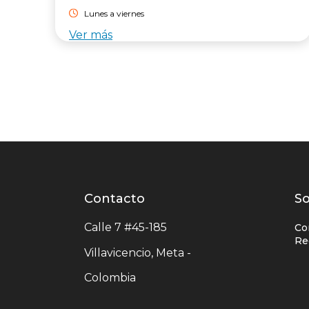
Lunes a viernes
Ver más
Contacto
Contacto
L
So
centro
e
Calle 7 #45-185
Co
comercial
c
Re
Villavicencio, Meta -
c
Colombia
c
u