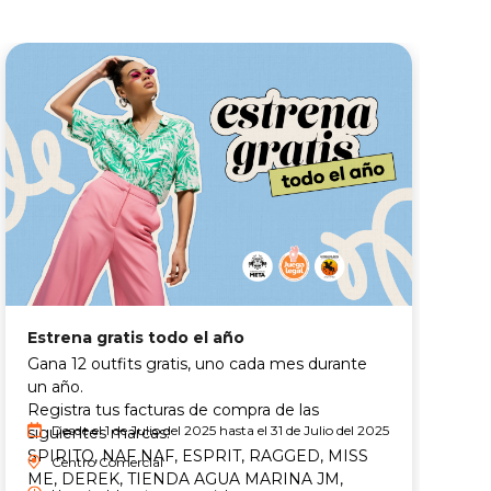
Estrena gratis todo el año
C
Gana 12 outfits gratis, uno cada mes durante
T
un año.
T
Registra tus facturas de compra de las
i
Desde el 1 de Julio del 2025 hasta el 31 de Julio del 2025
siguientes marcas:
c
SPIRITO, NAF NAF, ESPRIT, RAGGED, MISS
t
Centro Comercial
ME, DEREK, TIENDA AGUA MARINA JM,
N