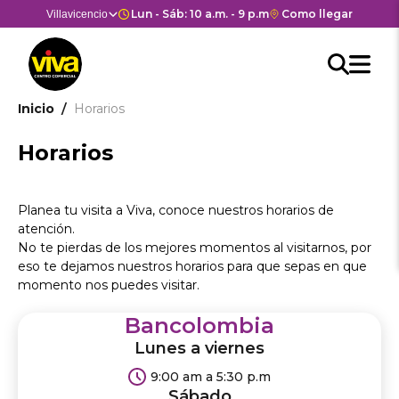
Pasar
Horario de apertura y cierre de
Lun - Sáb: 10 a.m. - 9 p.m. Dom y Fes: 11 a.m. - 8 
Enlace
Como llegar
Selector
Villavicencio
Estás en:
Estás en
al
con
de
contenido
Men
redirección
centros
Searc
Buscar
principal
Hea
M
a
comerciales
API
Google
cen
he
Ruta
Inicio
Horarios
form
Maps
come
del
de
Horarios
centro
navegación
comercial.
Planea tu visita a Viva, conoce nuestros horarios de
atención.
No te pierdas de los mejores momentos al visitarnos, por
eso te dejamos nuestros horarios para que sepas en que
momento nos puedes visitar.
Bancolombia
Lunes a viernes
9:00 am a 5:30 p.m
Sábado