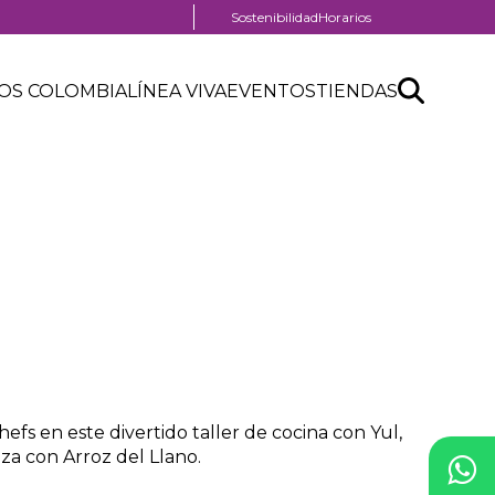
Menú
Sostenibilidad
Horarios
pre
header
Search
Buscar
OS COLOMBIA
LÍNEA VIVA
EVENTOS
TIENDAS
API
form
hefs en este divertido taller de cocina con Yul,
nza con Arroz del Llano.