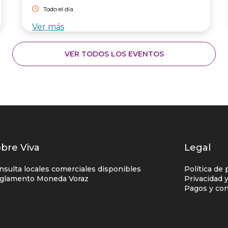
Todo el día
Ver más
VER TODOS LOS EVENTOS
istados
bre Viva
Legal
nlaces
nsulta locales comerciales disponibles
Política de 
entro
glamento Moneda Voraz
Privacidad 
Pagos y con
omercial
olumna
no