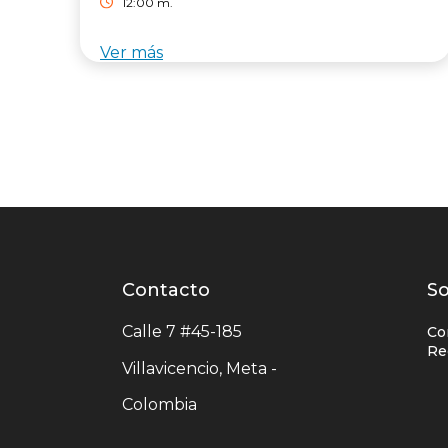
12:00 m.
Ver más
Contacto
Contacto
L
So
centro
e
Calle 7 #45-185
Co
comercial
c
Re
Villavicencio, Meta -
c
Colombia
c
u