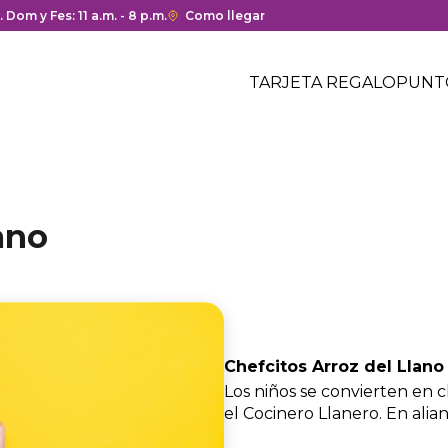
ura y cierre del centro comercial.
. Dom y Fes: 11 a.m. - 8 p.m.
Enlace
Como llegar
con
Menú
redirección
Header
TARJETA REGALO
PUNT
a
Menú
Google
centro
header
Maps
comercial
del
centro
comercial.
ano
Chefcitos Arroz del Llano
Los niños se convierten en c
el Cocinero Llanero. En alia