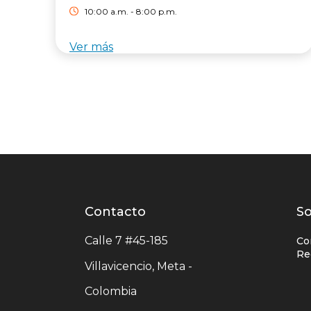
10:00 a.m. - 8:00 p.m.
Ver más
Contacto
Contacto
L
So
centro
e
Calle 7 #45-185
Co
comercial
c
Re
Villavicencio, Meta -
c
Colombia
c