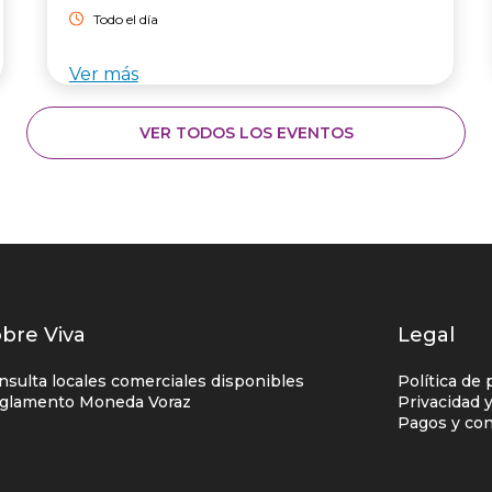
Todo el día
Ver más
VER TODOS LOS EVENTOS
istados
bre Viva
Legal
nlaces
nsulta locales comerciales disponibles
Política de 
entro
glamento Moneda Voraz
Privacidad 
Pagos y con
omercial
olumna