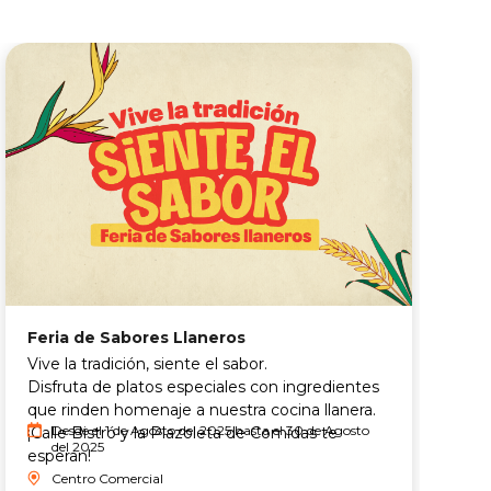
Feria de Sabores Llaneros
T
s
Vive la tradición, siente el sabor.
N
Disfruta de platos especiales con ingredientes
q
que rinden homenaje a nuestra cocina llanera.
S
Desde el 1 de Agosto del 2025 hasta el 30 de Agosto
¡Calle Bistró y la Plazoleta de Comidas te
del 2025
A
esperan!
Centro Comercial