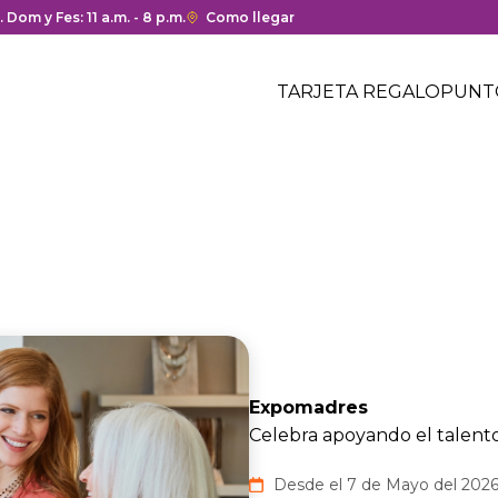
ura y cierre del centro comercial.
. Dom y Fes: 11 a.m. - 8 p.m.
Enlace
Como llegar
con
Menú
redirección
Header
TARJETA REGALO
PUNT
a
Menú
Google
centro
header
Maps
comercial
del
centro
comercial.
Expomadres
Celebra apoyando el talento
Desde el 7 de Mayo del 2026