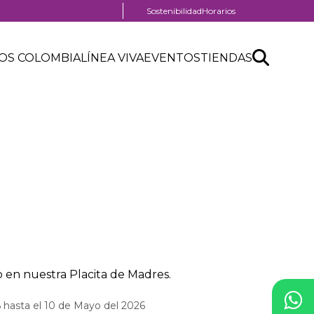
Menú
Sostenibilidad
Horarios
pre
header
Search
Buscar
OS COLOMBIA
LÍNEA VIVA
EVENTOS
TIENDAS
API
form
 en nuestra Placita de Madres.
 hasta el 10 de Mayo del 2026