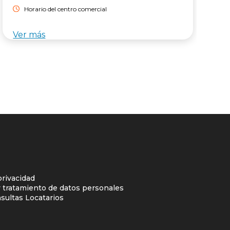
Horario del centro comercial
Ver más
V
privacidad
y tratamiento de datos personales
sultas Locatarios