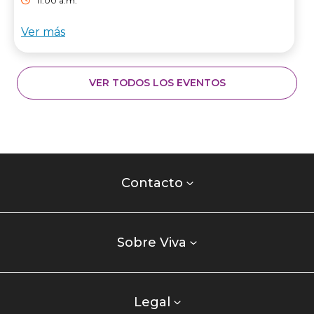
11:00 a.m.
Ver más
VER TODOS LOS EVENTOS
Contacto
centro
Contacto
comercial
Listados
enlaces
Sobre Viva
centro
comercial
columna
Legal