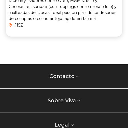
McFlurry (sabores como Oreo, M&M’s, Milo y
Cocosette), sundae (con toppings como mora o lulo) y
malteadas deliciosas. Ideal para un plan dulce después
de compras o como antojo rápido en familia.
115Z
Contacto
centro
Contacto
comercial
Listados
enlaces
Sobre Viva
centro
comercial
columna
Legal