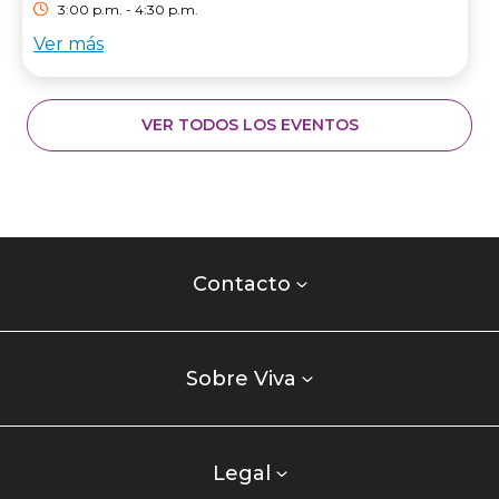
3:00 p.m. - 4:30 p.m.
Ver más
VER TODOS LOS EVENTOS
Contacto
centro
Contacto
comercial
Listados
enlaces
Sobre Viva
centro
comercial
columna
Legal