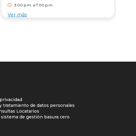
3:00 p.m. a 7:00 p.m.
Ver más
V
 privacidad
 y tratamiento de datos personales
nsultas Locatarios
l sistema de gestión basura cero