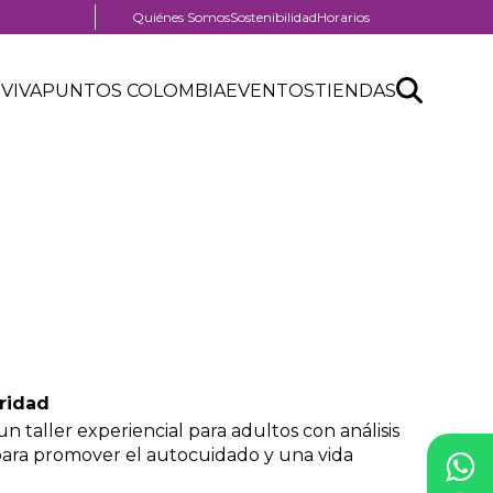
Menú
Quiénes Somos
Sostenibilidad
Horarios
pre
nú
header
Search
Buscar
der
 VIVA
PUNTOS COLOMBIA
EVENTOS
TIENDAS
nú
API
tro
der
form
ercial
oridad
un taller experiencial para adultos con análisis
para promover el autocuidado y una vida