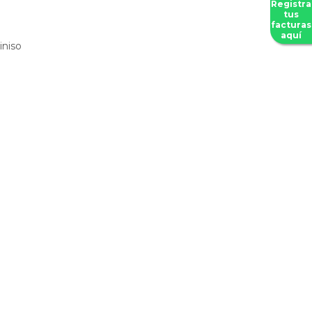
Registra
tus
facturas
aquí
iniso