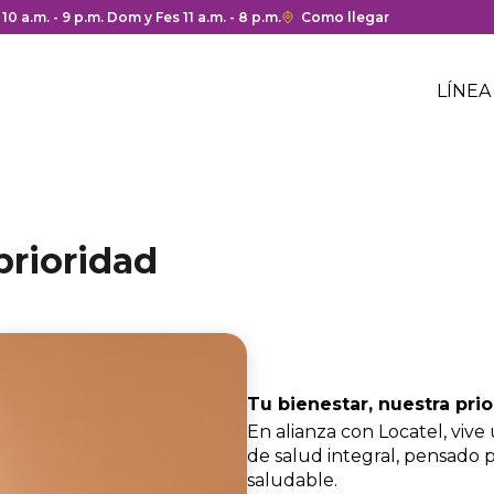
 y cierre del centro comercial.
 10 a.m. - 9 p.m. Dom y Fes 11 a.m. - 8 p.m.
Enlace
Como llegar
con
Me
redirección
Hea
LÍNEA
a
Me
Google
cen
hea
Maps
com
del
centro
comercial.
prioridad
Tu bienestar, nuestra pri
En alianza con Locatel, vive 
de salud integral, pensado 
saludable.