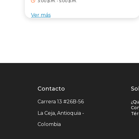
3:00 p.m. - 5:00 p.m.
Ver más
Contacto
Contacto
L
So
centro
e
Carrera 13 #26B-56
¿Qu
comercial
c
Con
La Ceja, Antioquia -
Tér
c
Colombia
c
u