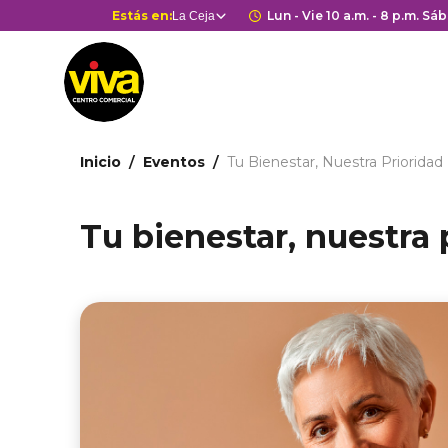
Pasar
Selector
Estás en:
Horario de apertura
Lun - Vie 10 a.m. - 8 p.m. Sáb
La Ceja
Estás en
al
de
contenido
centros
principal
comerciales
Ruta
Inicio
Eventos
Tu Bienestar, Nuestra Prioridad
de
navegación
Tu bienestar, nuestra 