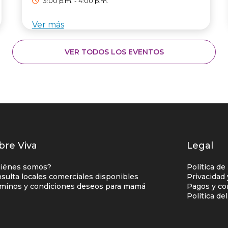
3:00 p.m. - 4:00 p.m.
Ver más
VER TODOS LOS EVENTOS
istados
bre Viva
Legal
nlaces
iénes somos?
Política de
entro
sulta locales comerciales disponibles
Privacidad
minos y condiciones deseos para mamá
Pagos y co
omercial
Política de
olumna
no