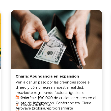
Charla: Abundancia en expansión
Ven a dar un paso por las creencias sobre el
dinero y cómo recrean nuestra realidad.
Inscríbete registrando facturas iguales o
24 de Agosto
superiores a $80.000 de cualquier marca en el
Punto de Información. Conferencista: Gloria
Plazoleta de Eventos
Arroyave @gloria.reprograamarte