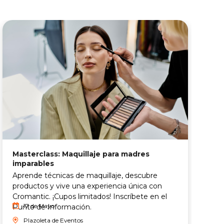
Masterclass: Maquillaje para madres
T
imparables
V
Aprende técnicas de maquillaje, descubre
t
productos y vive una experiencia única con
y
Cromantic. ¡Cupos limitados! Inscríbete en el
17 de Mayo
Punto de Información.
Plazoleta de Eventos