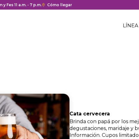
a y cierre del centro comercial.
 y Fes 11 a.m. - 7 p.m.
Enlace
Cómo llegar
con
Me
redirección
Hea
LÍNEA
a
Me
Google
cen
hea
Maps
com
del
centro
comercial.
Cata cervecera
Brinda con papá por los me
degustaciones, maridaje y b
Información. Cupos limitado