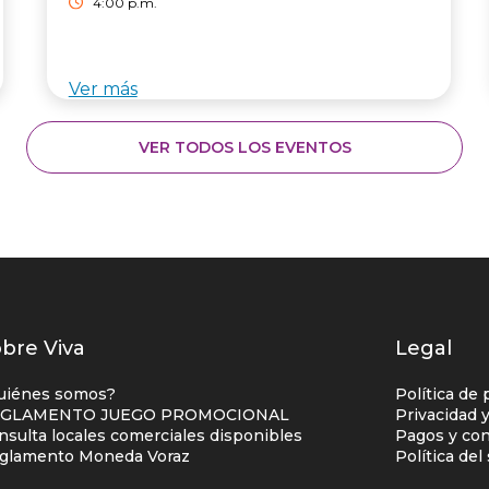
4:00 p.m.
Ver más
VER TODOS LOS EVENTOS
istados
bre Viva
Legal
nlaces
uiénes somos?
Política de 
entro
GLAMENTO JUEGO PROMOCIONAL
Privacidad 
nsulta locales comerciales disponibles
Pagos y con
omercial
glamento Moneda Voraz
Política de
olumna