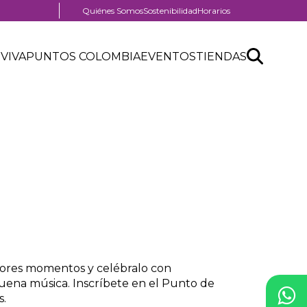
Menú
Quiénes Somos
Sostenibilidad
Horarios
pre
nú
header
Search
Buscar
der
 VIVA
PUNTOS COLOMBIA
EVENTOS
TIENDAS
nú
API
tro
der
form
ercial
jores momentos y celébralo con
uena música. Inscríbete en el Punto de
s.