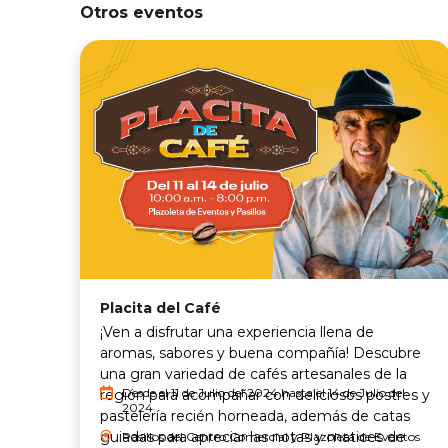
Otros eventos
Placita del Café
¡Ven a disfrutar una experiencia llena de
aromas, sabores y buena compañía! Descubre
una gran variedad de cafés artesanales de la
Desde el 11 de Julio del 2024 hasta el 14 de Julio del
región para acompañar con deliciosos postres y
2024
pastelería recién horneada, además de catas
guiadas para apreciar las notas y matices de
Pasillos del Centro Comercial y Plazoleta de Eventos