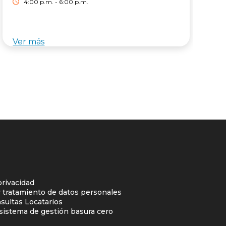
4:00 p.m. - 6:00 p.m.
Ver más
V
privacidad
y tratamiento de datos personales
sultas Locatarios
l sistema de gestión basura cero