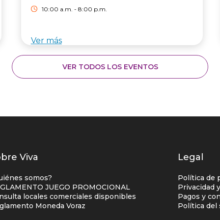
10:00 a.m. - 8:00 p.m.
Ver más
VER TODOS LOS EVENTOS
istados
bre Viva
Legal
nlaces
uiénes somos?
Política de 
entro
GLAMENTO JUEGO PROMOCIONAL
Privacidad 
nsulta locales comerciales disponibles
Pagos y con
omercial
glamento Moneda Voraz
Política de
olumna