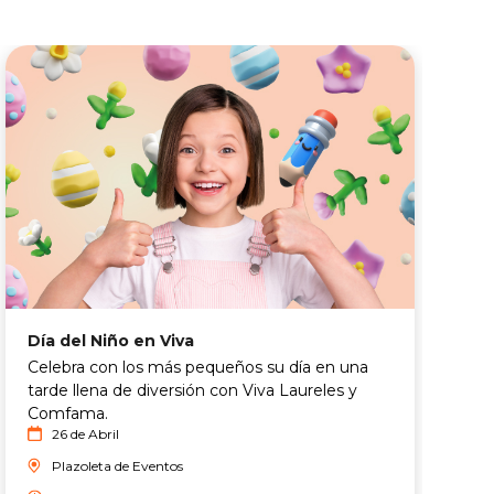
Día del Niño en Viva
A
Celebra con los más pequeños su día en una
P
tarde llena de diversión con Viva Laureles y
F
Comfama.
t
26 de Abril
f
Plazoleta de Eventos