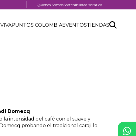
Menú
Quiénes Somos
Sostenibilidad
Horarios
pre
nú
header
Search
Buscar
der
 VIVA
PUNTOS COLOMBIA
EVENTOS
TIENDAS
nú
API
tro
der
form
ercial
andi Domecq
 la intensidad del café con el suave y
omecq probando el tradicional carajillo.