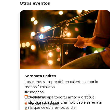
Otros eventos
Serenata Padres
Los carros siempre deben calentarse por lo
menos 5 minutos.
#esdepapá
16 de Junio
Exprésale a papá todo tu amor y gratitud.
Disfruta a su lado de una inolvidable serenata
Plazoleta de Eventos
en la que celebraremos su día.