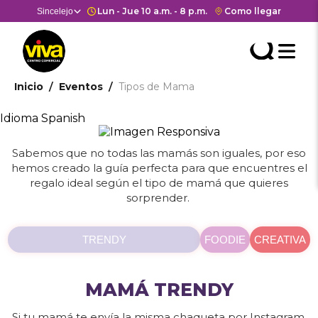
Pasar
Horario de apertura y cierre del
Lun - Jue 10 a.m. - 8 p.m. Vie y Sáb 10 a.m. - 9 p.m
Enlace
Como llegar
Selector
Sincelejo
Estás en:
Estás en
al
con
de
contenido
Men
redirección
centros
Searc
Buscar
principal
Hea
M
a
comerciales
API
Google
cen
he
Ruta
Inicio
Eventos
Tipos de Mama
form
Maps
come
del
de
Idioma
Spanish
centro
navegación
Cuerpo
comercial.
Sabemos que no todas las mamás son iguales, por eso
hemos creado la guía perfecta para que encuentres el
regalo ideal según el tipo de mamá que quieres
sorprender.
TRENDY
FOODIE
CREATIVA
MAMÁ TRENDY
Si tu mamá te envía la misma chaqueta por Instagram,