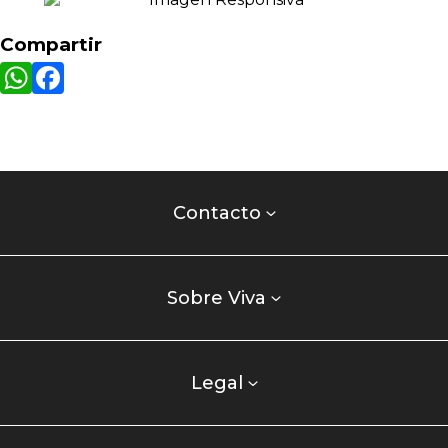
Compartir
WhatsApp
Facebook
Contacto
centro
Contacto
comercial
Listados
enlaces
Sobre Viva
centro
comercial
columna
Legal
uno