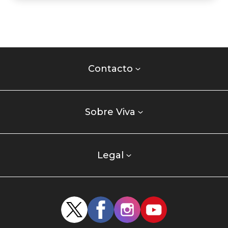
Contacto
centro
Contacto
comercial
Listados
enlaces
Sobre Viva
centro
comercial
columna
Legal
uno
Redes
sociales