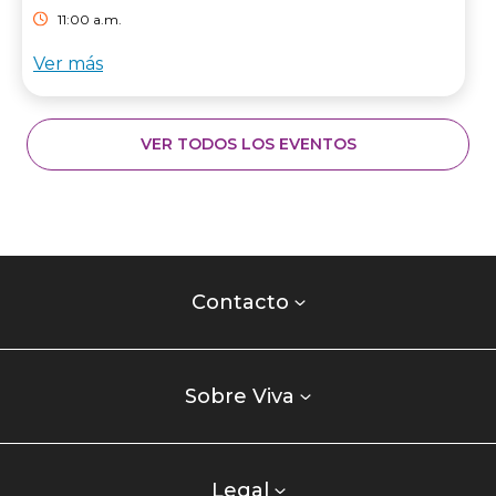
11:00 a.m.
Ver más
VER TODOS LOS EVENTOS
Contacto
centro
Contacto
comercial
Listados
enlaces
Sobre Viva
centro
comercial
columna
Legal