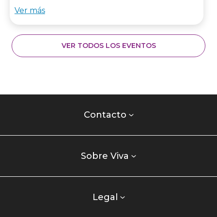
Ver más
VER TODOS LOS EVENTOS
Contacto
centro
Contacto
comercial
Listados
enlaces
Sobre Viva
centro
comercial
columna
Legal
uno