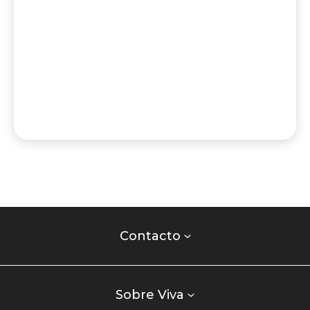
Contacto
centro
Contacto
comercial
Listados
enlaces
Sobre Viva