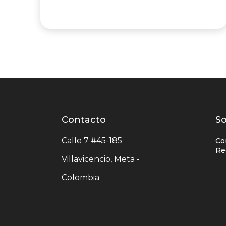
Contacto
Contacto
L
So
centro
e
Calle 7 #45-185
Co
comercial
c
Re
Villavicencio, Meta -
c
Colombia
c
u