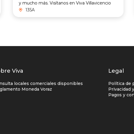
y mucho más. Visítanos en Viva Villavicencio
135A
istados
bre Viva
Legal
nlaces
nsulta locales comerciales disponibles
Política de 
entro
glamento Moneda Voraz
Privacidad 
Pagos y con
omercial
olumna
no