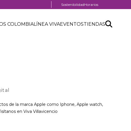
Menú
Sostenibilidad
Horarios
pre
header
Search
Buscar
OS COLOMBIA
LÍNEA VIVA
EVENTOS
TIENDAS
API
form
ital
ctos de la marca Apple como Iphone, Apple watch,
sítanos en Viva Villavicencio