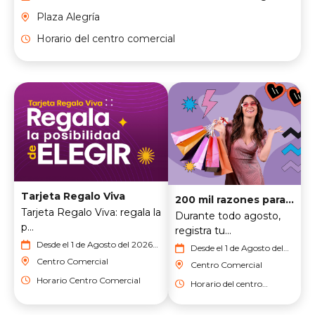
del 2026
Plaza Alegría
Horario del centro comercial
Tarjeta Regalo Viva
200 mil razones para sonreír
Tarjeta Regalo Viva: regala la
Durante todo agosto,
p...
registra tu...
Desde el 1 de Agosto del 2026
Desde el 1 de Agosto del
hasta el 31 de Agosto del 2026
2026 hasta el 31 de
Centro Comercial
Centro Comercial
Agosto del 2026
Horario Centro Comercial
Horario del centro
comercial