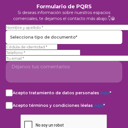
Formulario de PQRS
Si deseas información sobre nuestros espacios
comerciales, te dejamos el contacto más abajo.👇😀
Selecciona tipo de documento*
Telefono
Acepto tratamiento de datos personales
Aquí
*
Acepto
el
Acepto términos y condiciones léelas
Aquí
*
aviso
Acepto
de
la
privacidad
Política
y
de
autorización