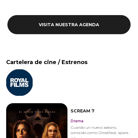
VISITA NUESTRA AGENDA
Cartelera de cine / Estrenos
SCREAM 7
Drama
Cuando un nuevo asesino,
conocido como Ghostface, aparece
en el tranquilo pueblo donde