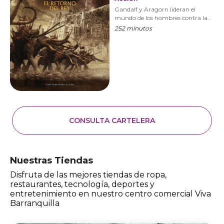
Gandalf y Aragorn lideran el
mundo de los hombres contra la
armada de Sauron para distraer su
252 minutos
atención de Frodo y Sam, quienes
se aproximan al Monte del Destino
con el Anillo Único. VERSIÓN
EXTENDIDA
CONSULTA CARTELERA
Nuestras Tiendas
Disfruta de las mejores tiendas de ropa,
restaurantes, tecnología, deportes y
entretenimiento en nuestro centro comercial Viva
Barranquilla