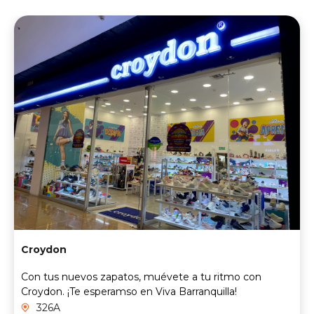
Croydon
Con tus nuevos zapatos, muévete a tu ritmo con
Croydon. ¡Te esperamso en Viva Barranquilla!
326A