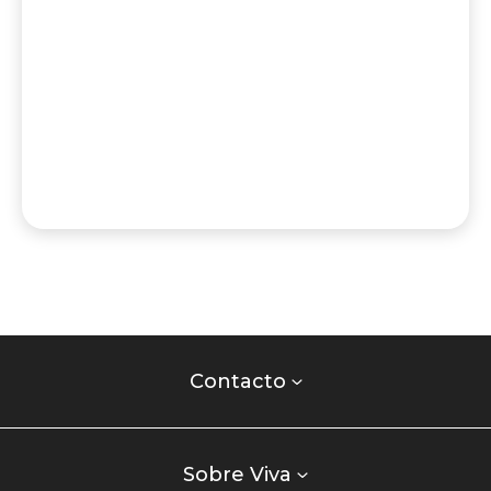
Contacto
centro
Contacto
comercial
Listados
enlaces
Sobre Viva