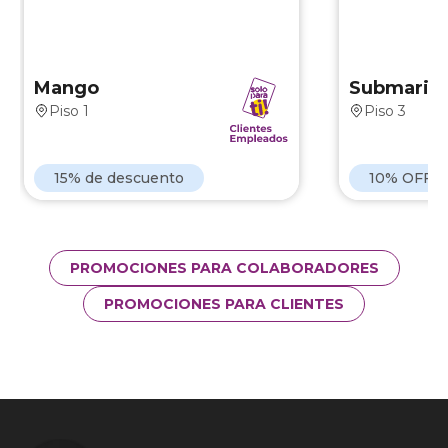
Válido hasta 
Mango
Submarino
Piso 1
Piso 3
Ver Marca
15% de descuento
10% OFF S
PROMOCIONES PARA COLABORADORES
PROMOCIONES PARA CLIENTES