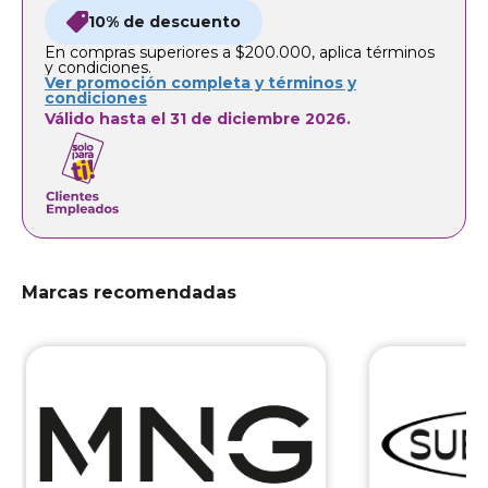
10% de descuento
En compras superiores a $200.000, aplica términos
y condiciones.
Ver promoción completa y términos y
condiciones
Válido hasta el 31 de diciembre 2026.
Marcas recomendadas
Mango
S
En nueva coleccion
10% de
Aplican 