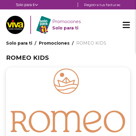
Pasar
Registra tus facturas
Solo para ti
Estás en:
Estás en
al
contenido
Sol
principal
Promociones
par
Solo para ti
ti
Ruta
Solo para ti
Promociones
ROMEO KIDS
de
ROMEO KIDS
navegación