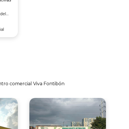
del
osto
al
ntro comercial Viva Fontibón