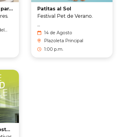
Siempre hay espacio para el postre
Patitas al Sol
res.
Festival Pet de Verano.
...
del
14 de Agosto
sto
Plazoleta Principal
1:00 p.m.
Feria de Movilidad Sostenible
tivas