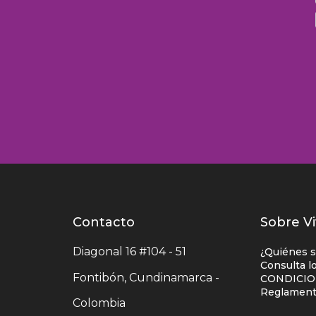
Contacto
Contacto
Lista
Sobre Vi
centro
enlac
Diagonal 16 #104 - 51
¿Quiénes 
comercial
centr
Consulta l
Fontibón, Cundinamarca -
CONDICIO
comer
Reglamento
Colombia
colu