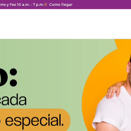
a y cierre del centro comercial.
ms y Fes 10 a.m. - 7 p.m.
Enlace
Como llegar
con
redirección
a
Google
Maps
del
centro
comercial.