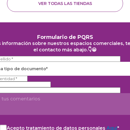
Formulario de PQRS
s información sobre nuestros espacios comerciales, t
el contacto más abajo.👇😀
na tipo de documento*
Acepto tratamiento de datos personales
Aquí
*
Acepto