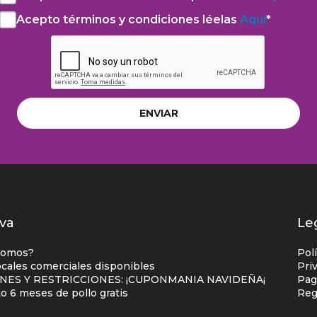
el
Acepto términos y condiciones léelas
Aquí
*
Acepto
aviso
la
de
Política
privacidad
de
y
privacidad
autorización
léela
para
Aquí*
el
tratamiento
de
datos
personales
dos
va
Le
es
somos?
Pol
o
ocales comerciales disponibles
Pri
NES Y RESTRICCIONES: ¡CUPONMANIA NAVIDEÑA¡
Pag
cial
 6 meses de pollo gratis
Reg
mna