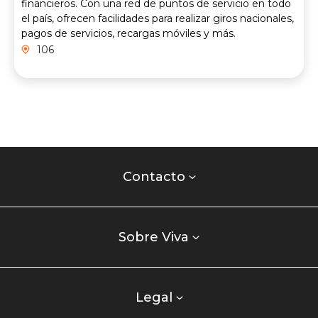
financieros. Con una red de puntos de servicio en todo
el país, ofrecen facilidades para realizar giros nacionales,
pagos de servicios, recargas móviles y más.
106
Contacto
centro
Contacto
comercial
Listados
enlaces
Sobre Viva
centro
comercial
columna
Legal