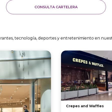
descubre a una joven que está secu
Sin señal, sin ayuda cercana y enf
CONSULTA CARTELERA
un peligro inminente, Barb se conv
única esperanza para salvarla.
aurantes, tecnología, deportes y entretenimiento en nues
Crepes and Waffles