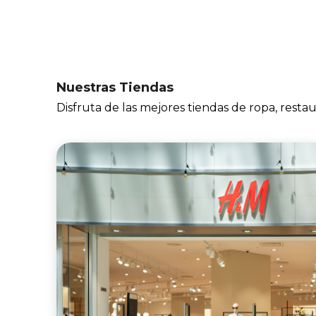
la próxima víctima. Decidida a proteger a su
familia, Sidney debe enfrentarse a los
horrores de su pasado para poner fin al
derramamiento de sangre de una vez por
todas.
Nuestras Tiendas
Disfruta de las mejores tiendas de ropa, rest