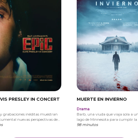
LVIS PRESLEY IN CONCERT
MUERTE EN INVIERNO
Drama
y grabaciones inéditas muestran
Barb, una viuda que viaja sola a 
ocumental nuevas perspectivas de
lago de Minnesota para cumplir l
arrera de Elvis Presley.
os
de esparcir las cenizas de su espos
98 minutos
atrapada por una tormenta. Al lle
cabaña aislada en medio del bosqu