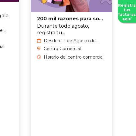
Registra
tus
facturas
gala
200 mil razones para sonreír
aquí
Durante todo agosto,
el
registra tu...
osto
Desde el 1 de Agosto del
2026 hasta el 31 de Agosto
al
Centro Comercial
del 2026
Horario del centro comercial