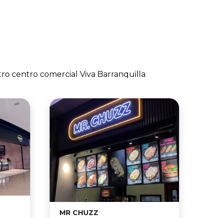
estrada.
rentada a
ierte en la
tro centro comercial Viva Barranquilla
Vé
MR CHUZZ