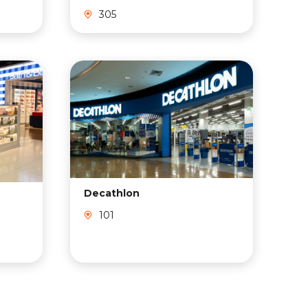
305
Decathlon
M
101