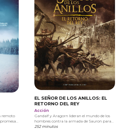
EL SEÑOR DE LOS ANILLOS: EL
RETORNO DEL REY
Acción
un remoto
Gandalf y Aragorn lideran el mundo de los
a promesa
hombres contra la armada de Sauron para
o, queda
distraer su atención de Frodo y Sam, quienes
252 minutos
gar a una
se aproximan al Monte del Destino con el
e,
Anillo Único. VERSIÓN EXTENDIDA