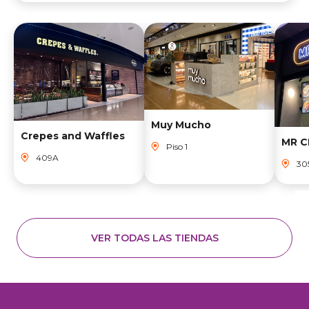
Muy Mucho
Crepes and Waffles
MR C
Piso 1
409A
30
VER TODAS LAS TIENDAS