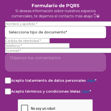
Formulario de PQRS
Si deseas información sobre nuestros espacios
comerciales, te dejamos el contacto más abajo.👇😀
Selecciona tipo de documento*
Telefono
Acepto tratamiento de datos personales
Aquí
*
Acepto
el
Acepto términos y condiciones léelas
Aquí
*
aviso
Acepto
de
la
privacidad
Política
y
de
autorización