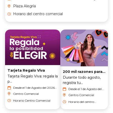
del 2026
Plaza Alegría
Horario del centro comercial
Tarjeta Regalo Viva
200 mil razones para sonreír
Tarjeta Regalo Viva: regala la
Durante todo agosto,
p...
registra tu...
Desde el 1 de Agosto del 2026
Desde el 1 de Agosto del
hasta el 31 de Agosto del 2026
2026 hasta el 31 de
Centro Comercial
Centro Comercial
Agosto del 2026
Horario Centro Comercial
Horario del centro
comercial