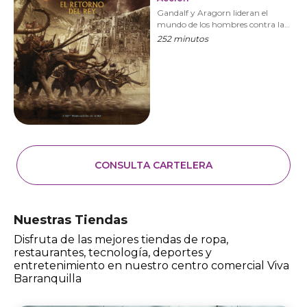
Gandalf y Aragorn lideran el
mundo de los hombres contra la
armada de Sauron para distraer su
252 minutos
atención de Frodo y Sam, quienes
se aproximan al Monte del Destino
con el Anillo Único. VERSIÓN
EXTENDIDA
CONSULTA CARTELERA
Nuestras Tiendas
Disfruta de las mejores tiendas de ropa,
restaurantes, tecnología, deportes y
entretenimiento en nuestro centro comercial Viva
Barranquilla