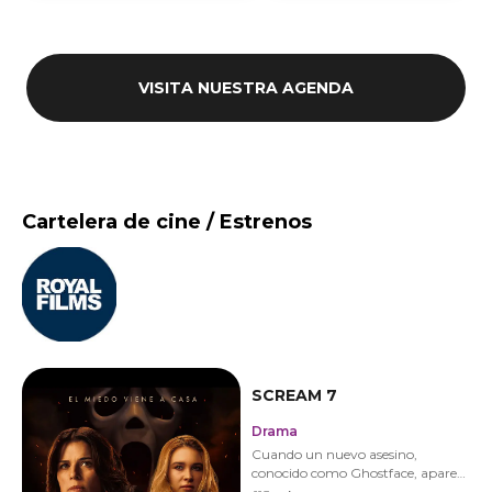
VISITA NUESTRA AGENDA
Cartelera de cine / Estrenos
SCREAM 7
Drama
Cuando un nuevo asesino,
conocido como Ghostface, aparece
en el tranquilo pueblo donde