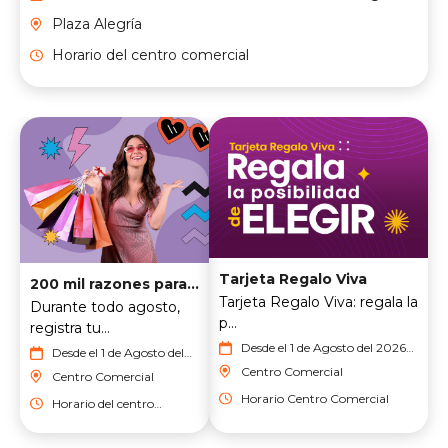
del 2026
Plaza Alegría
Horario del centro comercial
Tarjeta Regalo Viva
200 mil razones para sonreír
Tarjeta Regalo Viva: regala la
Durante todo agosto,
p...
registra tu...
Desde el 1 de Agosto del 2026
Desde el 1 de Agosto del
hasta el 31 de Agosto del 2026
2026 hasta el 31 de
Centro Comercial
Centro Comercial
Agosto del 2026
Horario Centro Comercial
Horario del centro
comercial