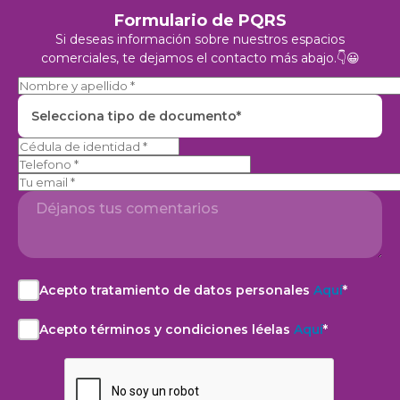
Formulario de PQRS
Si deseas información sobre nuestros espacios
comerciales, te dejamos el contacto más abajo.👇😀
Selecciona tipo de documento*
Telefono
Acepto tratamiento de datos personales
Aquí
*
Acepto
el
Acepto términos y condiciones léelas
Aquí
*
aviso
Acepto
de
la
privacidad
Política
y
de
autorización