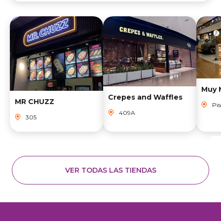
Muy 
Crepes and Waffles
MR CHUZZ
Pis
409A
305
VER TODAS LAS TIENDAS