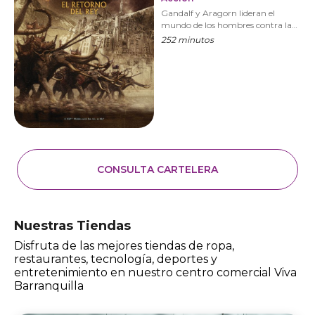
Gandalf y Aragorn lideran el
mundo de los hombres contra la
armada de Sauron para distraer su
252 minutos
atención de Frodo y Sam, quienes
se aproximan al Monte del Destino
con el Anillo Único. VERSIÓN
EXTENDIDA
CONSULTA CARTELERA
Nuestras Tiendas
Disfruta de las mejores tiendas de ropa,
restaurantes, tecnología, deportes y
entretenimiento en nuestro centro comercial Viva
Barranquilla