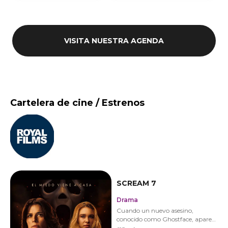
VISITA NUESTRA AGENDA
Cartelera de cine / Estrenos
SCREAM 7
Drama
Cuando un nuevo asesino,
conocido como Ghostface, aparece
en el tranquilo pueblo donde