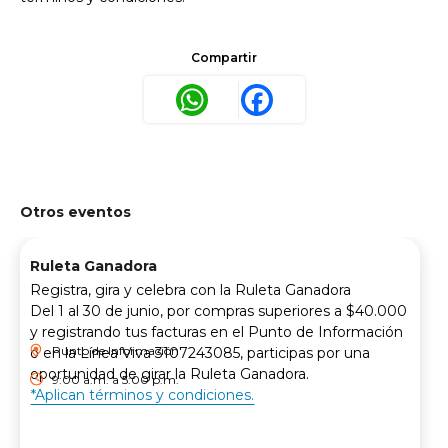
Compartir
WhatsApp
Facebook
Otros eventos
Ruleta Ganadora
Registra, gira y celebra con la Ruleta Ganadora
Del 1 al 30 de junio, por compras superiores a $40.000
y registrando tus facturas en el Punto de Información
Punto de Información
o en la Línea Viva 3107243085, participas por una
oportunidad de girar la Ruleta Ganadora.
9:00 a.m. a 5:00 p.m.
*Aplican términos y condiciones.