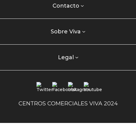
centro
Contacto
comercial
Listados
enlaces
Sobre Viva
centro
comercial
columna
Legal
uno
Redes
sociales
centro
CENTROS COMERCIALES VIVA 2024
comercial