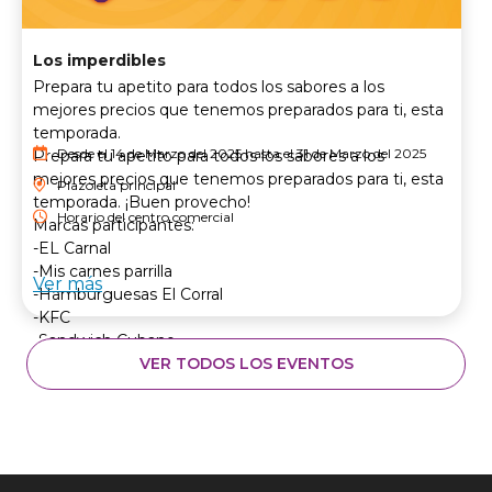
Los imperdibles
Prepara tu apetito para todos los sabores a los
mejores precios que tenemos preparados para ti, esta
temporada.
Desde el 14 de Marzo del 2025 hasta el 31 de Marzo del 2025
Prepara tu apetito para todos los sabores a los
mejores precios que tenemos preparados para ti, esta
Plazoleta principal
temporada. ¡Buen provecho!
Horario del centro comercial
Marcas participantes:
-EL Carnal
-Mis carnes parrilla
Ver más
-Hamburguesas El Corral
-KFC
-Sandwich Cubano
VER TODOS LOS EVENTOS
Contacto