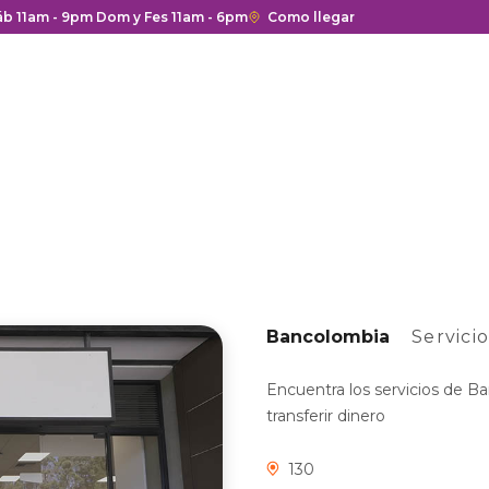
 y cierre del centro comercial.
Sáb 11am - 9pm Dom y Fes 11am - 6pm
Enlace
Como llegar
con
redirección
a
Google
Maps
del
centro
comercial.
Bancolombia
Servici
Encuentra los servicios de Ba
transferir dinero
130