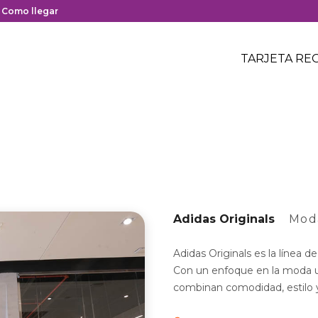
y cierre del centro comercial.
nlace
Como llegar
on
Menú
edirección
Header
TARJETA RE
Menú
oogle
centro
header
aps
comerci
el
entro
omercial.
Adidas Originals
Mod
Adidas Originals es la línea d
Con un enfoque en la moda ur
combinan comodidad, estilo y