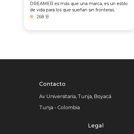
DREAMER es más que una marca, es un estilo
de vida para los que sueñan sin fronteras.
268 B
Contacto
Contacto
centro
Av Universitaria, Tunja, Boyacá
comercial
Tunja - Colombia
Legal