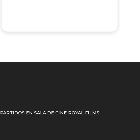
c
p
u
ARTIDOS EN SALA DE CINE ROYAL FILMS