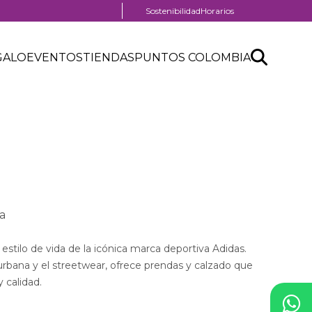
Menú
Sostenibilidad
Horarios
pre
header
Search
Buscar
GALO
EVENTOS
TIENDAS
PUNTOS COLOMBIA
API
form
al
a
e estilo de vida de la icónica marca deportiva Adidas.
bana y el streetwear, ofrece prendas y calzado que
 calidad.