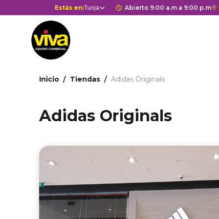
Pasar
Selector
Estás en:
Horario de apertura 
Abierto 9:00 a.m a 9:00 p.m
E
Tunja
Estás en
al
de
c
contenido
centros
r
principal
comerciales
a
G
M
Ruta
d
Inicio
Tiendas
Adidas Originals
de
c
c
navegación
Adidas Originals