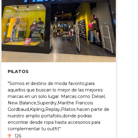
PILATOS
M
"Somos el destino de moda favorito,para
E
aquellos que buscan lo mejor de las mejores
f
marcas en un solo lugar. Marcas como Diésel,
i
New Balance,Superdry,Marithe Francois
u
Gordbaud,Kipling,Replay,Pilatos hacen parte de
T
nuestro amplio portafolio,donde podras
i
encontrar desde ropa hasta accesorios para
N
complementar tu outfit"
n
d
126