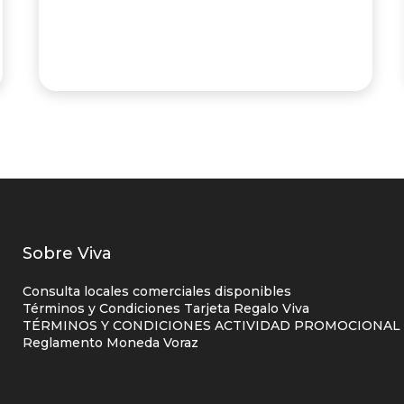
Listados
Sobre Viva
enlaces
Consulta locales comerciales disponibles
centro
Términos y Condiciones Tarjeta Regalo Viva
TÉRMINOS Y CONDICIONES ACTIVIDAD PROMOCIONAL P
comercial
Reglamento Moneda Voraz
columna
uno