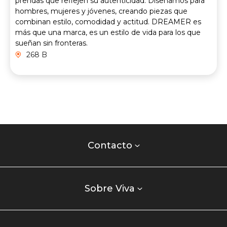
prendas que reflejen su autenticidad. Diseñamos para
hombres, mujeres y jóvenes, creando piezas que
combinan estilo, comodidad y actitud. DREAMER es
más que una marca, es un estilo de vida para los que
sueñan sin fronteras.
268 B
Contacto
centro
Contacto
comercial
Listados
enlaces
Sobre Viva
centro
comercial