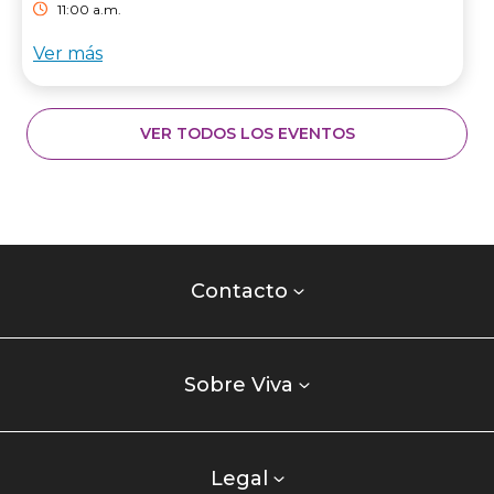
11:00 a.m.
Ver más
VER TODOS LOS EVENTOS
Contacto
centro
Contacto
comercial
Listados
enlaces
Sobre Viva
centro
comercial
columna
Legal