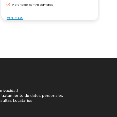
Horario del centro comercial
Ver más
V
privacidad
y tratamiento de datos personales
sultas Locatarios