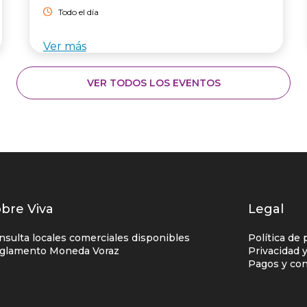
Todo el día
Ver más
VER TODOS LOS EVENTOS
istados
bre Viva
Legal
nlaces
nsulta locales comerciales disponibles
Política de 
entro
glamento Moneda Voraz
Privacidad 
Pagos y con
omercial
olumna