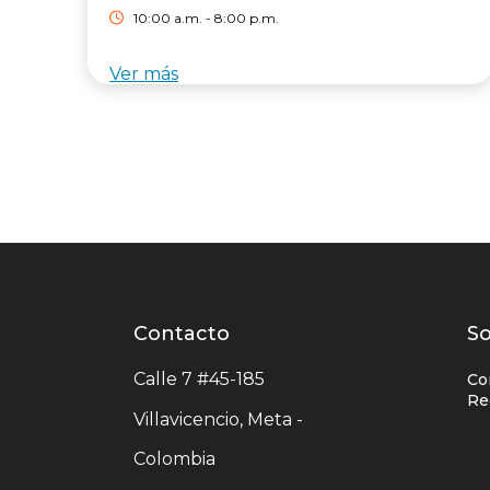
10:00 a.m. - 8:00 p.m.
Ver más
Contacto
Contacto
L
So
centro
e
Calle 7 #45-185
Co
comercial
c
Re
Villavicencio, Meta -
c
Colombia
c