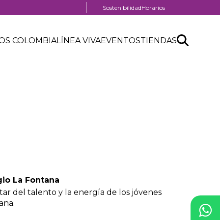
Menú
Sostenibilidad
Horarios
pre
header
Search
Buscar
OS COLOMBIA
LÍNEA VIVA
EVENTOS
TIENDAS
API
form
io La Fontana
ar del talento y la energía de los jóvenes
ana.