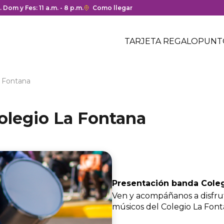
ura y cierre del centro comercial.
. Dom y Fes: 11 a.m. - 8 p.m.
Enlace
Como llegar
con
Menú
redirección
Header
TARJETA REGALO
PUNT
a
Menú
Google
centro
header
Maps
comercial
del
a Fontana
centro
comercial.
olegio La Fontana
Presentación banda Coleg
Ven y acompáñanos a disfrut
músicos del Colegio La Font