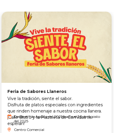
Feria de Sabores Llaneros
T
s
Vive la tradición, siente el sabor.
N
Disfruta de platos especiales con ingredientes
q
que rinden homenaje a nuestra cocina llanera.
S
Desde el 1 de Agosto del 2025 hasta el 30 de Agosto
¡Calle Bistró y la Plazoleta de Comidas te
del 2025
A
esperan!
Centro Comercial