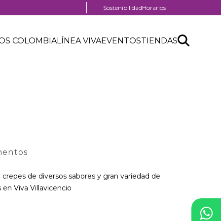
Menú
Sostenibilidad
Horarios
pre
header
Search
Buscar
OS COLOMBIA
LÍNEA VIVA
EVENTOS
TIENDAS
API
form
mentos
 crepes de diversos sabores y gran variedad de
 en Viva Villavicencio