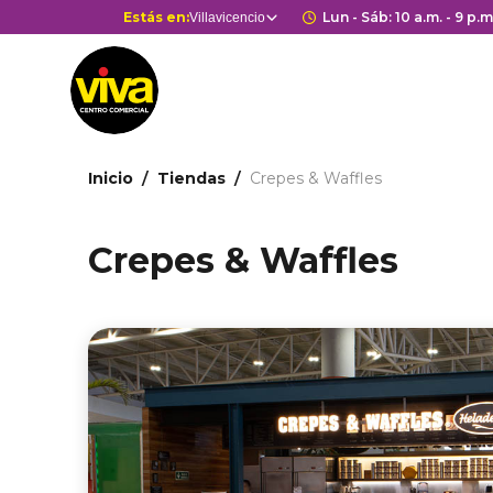
Pasar
Selector
Estás en:
Horario de apert
Lun - Sáb: 10 a.m. - 9 p.m
Villavicencio
Estás en
al
de
contenido
centros
principal
comerciales
Ruta
Inicio
Tiendas
Crepes & Waffles
de
navegación
Crepes & Waffles