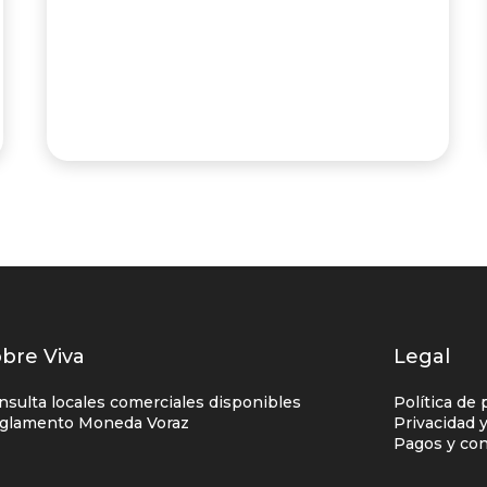
istados
bre Viva
Legal
nlaces
nsulta locales comerciales disponibles
Política de 
entro
glamento Moneda Voraz
Privacidad 
Pagos y con
omercial
olumna