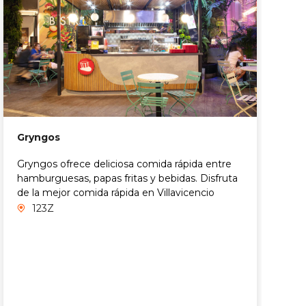
P
Gryngos
P
Gryngos ofrece deliciosa comida rápida entre
q
hamburguesas, papas fritas y bebidas. Disfruta
d
de la mejor comida rápida en Villavicencio
y
123Z
c
d
a