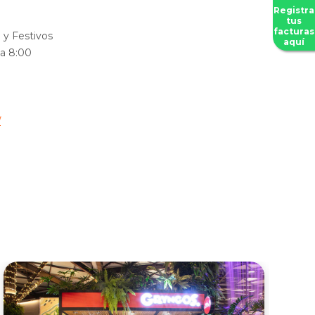
Registra
tus
facturas
y Festivos
aquí
 a 8:00
/