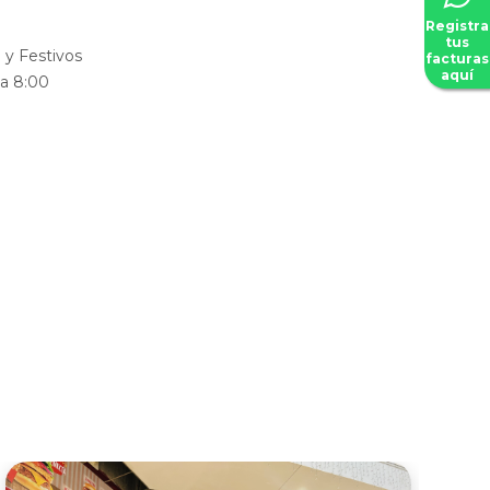
Registra
tus
y Festivos
facturas
aquí
 a 8:00