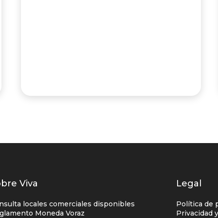
istados
bre Viva
Legal
nlaces
nsulta locales comerciales disponibles
Política de 
entro
glamento Moneda Voraz
Privacidad 