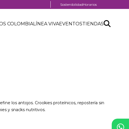
Menú
Sostenibilidad
Horarios
pre
header
Search
Buscar
OS COLOMBIA
LÍNEA VIVA
EVENTOS
TIENDAS
API
form
fine los antojos. Crookies proteínicos, repostería sin
ies y snacks nutritivos.