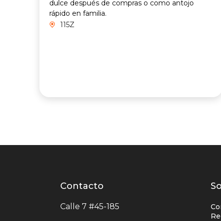
dulce después de compras o como antojo
rápido en familia.
115Z
Contacto
Contacto
L
So
centro
e
Calle 7 #45-185
Co
comercial
c
Re