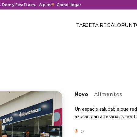
ura y cierre del centro comercial.
. Dom y Fes: 11 a.m. - 8 p.m.
Enlace
Como llegar
con
Menú
redirección
Header
TARJETA REGALO
PUNT
a
Menú
Google
centro
header
Maps
comercial
del
centro
comercial.
Novo
Alimentos
Un espacio saludable que rede
azúcar, pan artesanal, smooth
0