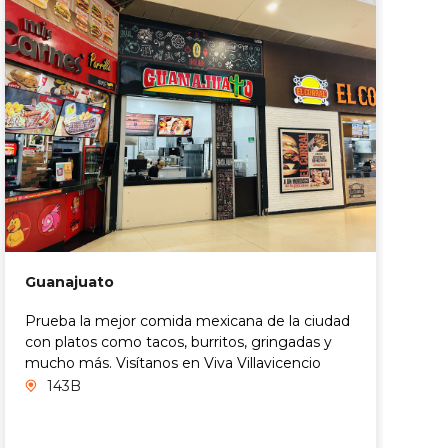
Guanajuato
P
Prueba la mejor comida mexicana de la ciudad
D
con platos como tacos, burritos, gringadas y
1
mucho más. Visítanos en Viva Villavicencio
V
143B