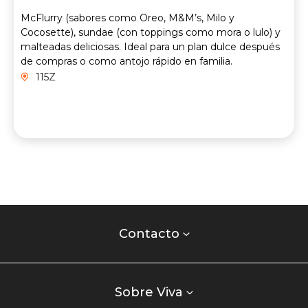
McFlurry (sabores como Oreo, M&M’s, Milo y
Cocosette), sundae (con toppings como mora o lulo) y
malteadas deliciosas. Ideal para un plan dulce después
de compras o como antojo rápido en familia.
115Z
Contacto
centro
Contacto
comercial
Listados
enlaces
Sobre Viva