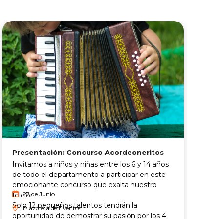
C
Presentación: Concurso Acordeoneritos
P
Invitamos a niños y niñas entre los 6 y 14 años
d
de todo el departamento a participar en este
d
emocionante concurso que exalta nuestro
27 de Junio
folclor.
Solo 12 pequeños talentos tendrán la
Plazoleta de Eventos
oportunidad de demostrar su pasión por los 4