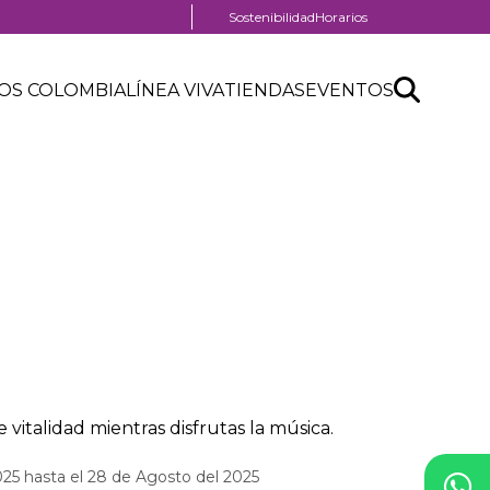
Menú
Sostenibilidad
Horarios
pre
nú
header
Search
Buscar
der
OS COLOMBIA
LÍNEA VIVA
TIENDAS
EVENTOS
nú
API
tro
der
form
ercial
 vitalidad mientras disfrutas la música.
25 hasta el 28 de Agosto del 2025