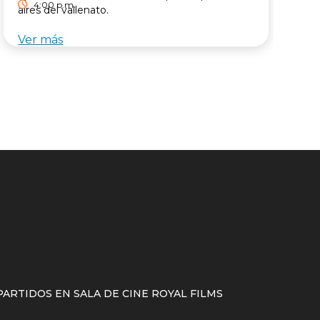
4:00 p.m.
aires del vallenato.
Ver más
V
ARTIDOS EN SALA DE CINE ROYAL FILMS