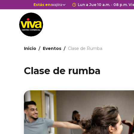
Pasar
Selector
Estás en:
Horario de apertura
Lun a Jue 10 a.m. - 08 p.m. Vie
wajiira
Estás en
al
de
contenido
centros
principal
comerciales
Ruta
Inicio
Eventos
Clase de Rumba
de
navegación
Clase de rumba