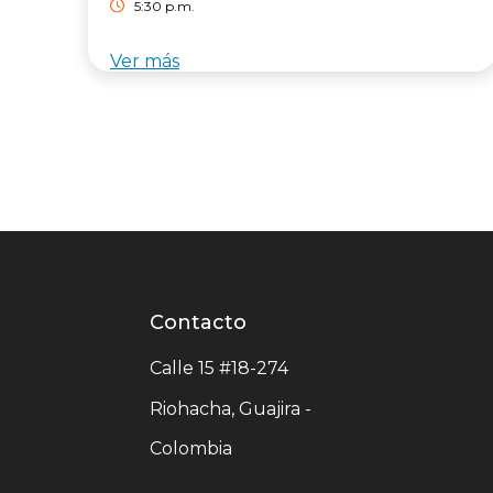
5:30 p.m.
Ver más
Contacto
Contacto
centro
Calle 15 #18-274
comercial
Riohacha, Guajira -
Colombia