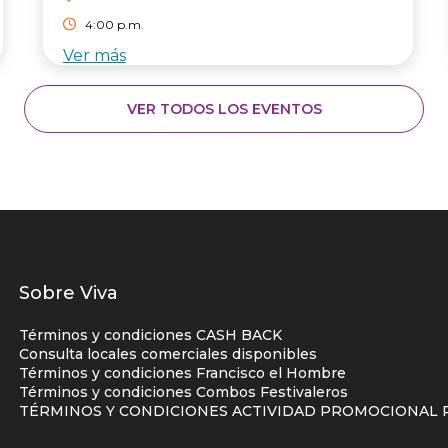
4:00 p.m.
Ver más
VER TODOS LOS EVENTOS
Listados
Sobre Viva
enlaces
Términos y condiciones CASH BACK
centro
Consulta locales comerciales disponibles
Términos y condiciones Francisco el Hombre
comercial
Términos y condiciones Combos Festivaleros
columna
TÉRMINOS Y CONDICIONES ACTIVIDAD PROMOCIONAL P
uno