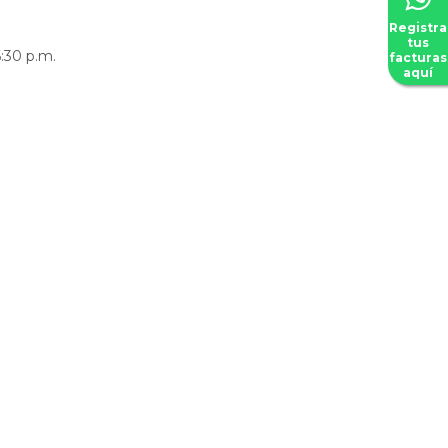
Registra
tus
6:30 p.m.
facturas
aquí