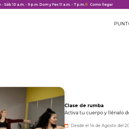
 y cierre del centro comercial.
 - Sáb 10 a.m. - 9 p.m. Dom y Fes 11 a.m. - 7 p.m.
Enlace
Como llegar
con
Me
redirección
Hea
PUNT
a
Me
Google
cen
hea
Maps
com
del
centro
comercial.
Clase de rumba
Activa tu cuerpo y llénalo de
Desde el 14 de Agosto del 20