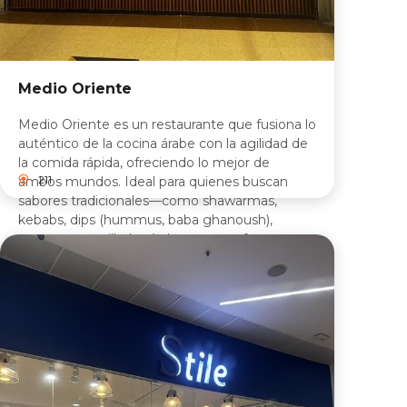
Medio Oriente
Medio Oriente es un restaurante que fusiona lo
auténtico de la cocina árabe con la agilidad de
la comida rápida, ofreciendo lo mejor de
211
ambos mundos. Ideal para quienes buscan
sabores tradicionales—como shawarmas,
kebabs, dips (hummus, baba ghanoush),
mezzes y parrilladas árabes—en un formato
accesible y conveniente.