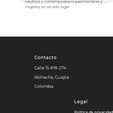
náuticos y contemporáneos para hombres y
mujeres, en un solo lugar
Paginación
Contacto
Contacto
centro
Calle 15 #18-274
comercial
Riohacha, Guajira -
Colombia
Legal
Política de privacida