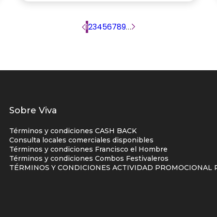
Página
1
Página
2
Página
3
Página
4
Página
5
Página
6
Página
7
Página
8
Página
9
…
Siguiente
actual
página
Listados
Sobre Viva
enlaces
Términos y condiciones CASH BACK
centro
Consulta locales comerciales disponibles
Términos y condiciones Francisco el Hombre
comercial
Términos y condiciones Combos Festivaleros
columna
TÉRMINOS Y CONDICIONES ACTIVIDAD PROMOCIONAL P
uno
d