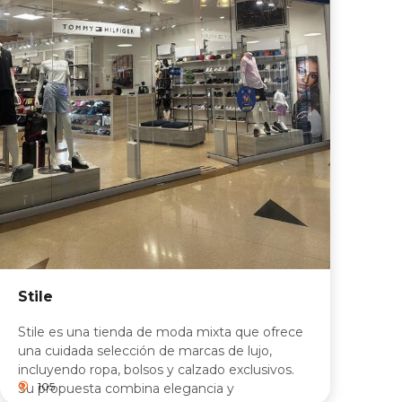
Stile
Stile es una tienda de moda mixta que ofrece
una cuidada selección de marcas de lujo,
incluyendo ropa, bolsos y calzado exclusivos.
105
Su propuesta combina elegancia y