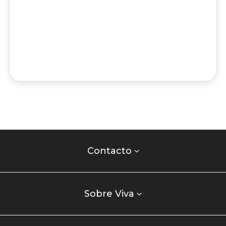
Contacto
centro
Contacto
comercial
Listados
enlaces
Sobre Viva
centro
comercial