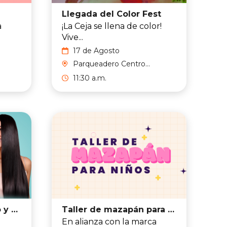
Llegada del Color Fest
a
¡La Ceja se llena de color!
Vive...
17 de Agosto
Parqueadero Centro
Comercial
11:30 a.m.
Taller de diagnóstico y ciudado capilar
Taller de mazapán para niños
En alianza con la marca