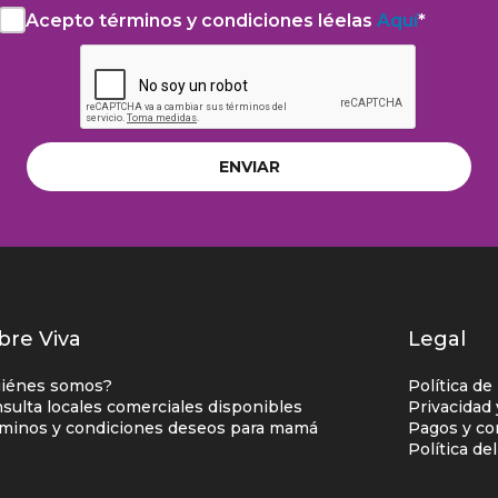
el
Acepto términos y condiciones léelas
Aquí
*
Acepto
aviso
la
de
Política
privacidad
de
y
privacidad
autorización
léela
para
Aquí*
el
tratamiento
de
datos
personales
istados
bre Viva
Legal
nlaces
iénes somos?
Política de
entro
sulta locales comerciales disponibles
Privacidad
minos y condiciones deseos para mamá
Pagos y co
omercial
Política de
olumna