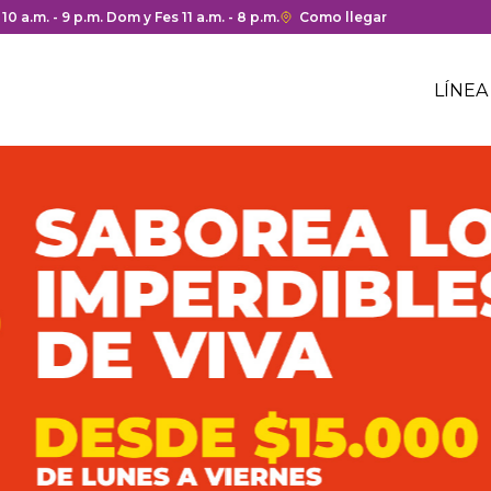
 y cierre del centro comercial.
 10 a.m. - 9 p.m. Dom y Fes 11 a.m. - 8 p.m.
Enlace
Como llegar
con
Me
redirección
Hea
LÍNEA
a
Me
Google
cen
hea
Maps
com
del
centro
comercial.