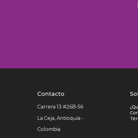
Contacto
Contacto
L
So
centro
e
Carrera 13 #26B-56
¿Qu
comercial
c
Con
La Ceja, Antioquia -
Tér
c
Colombia
c