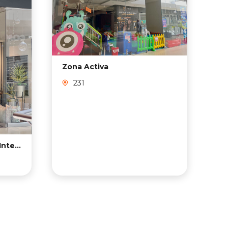
Zona Activa
Se
231
Mauricio Ramos Diseño Interior