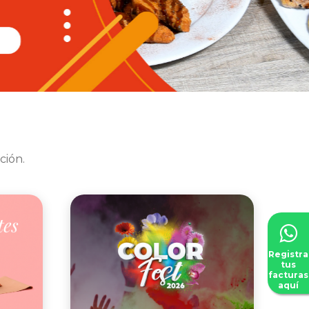
ción.
Registra
tus
facturas
aquí