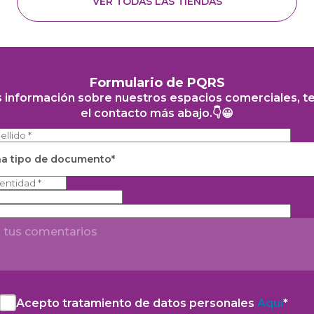
VER TODAS LAS TIENDAS
Formulario de PQRS
s información sobre nuestros espacios comerciales, t
el contacto más abajo.👇😀
na tipo de documento*
Acepto tratamiento de datos personales
Aquí
*
Acepto