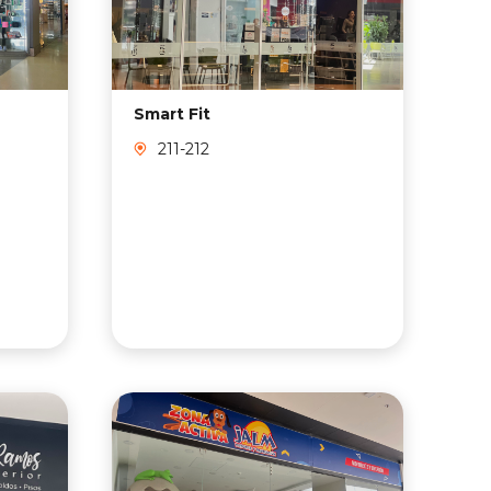
Smart Fit
Un
211-212