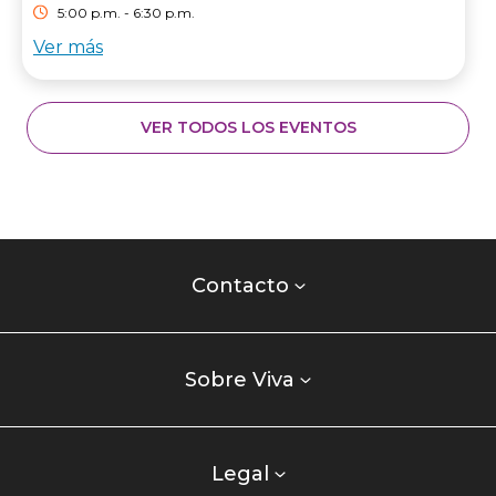
5:00 p.m. - 6:30 p.m.
Ver más
VER TODOS LOS EVENTOS
Contacto
centro
Contacto
comercial
Listados
enlaces
Sobre Viva
centro
comercial
columna
Legal