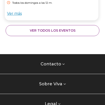
Todos los domingos a las 12 m.
Ver más
VER TODOS LOS EVENTOS
Contacto
centro
Contacto
comercial
Listados
enlaces
Sobre Viva
centro
comercial
columna
Legal