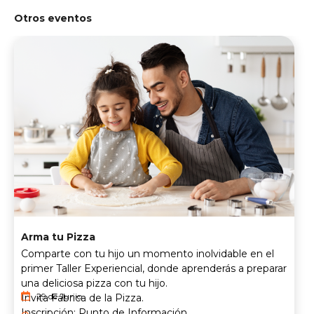
Otros eventos
Arma tu Pizza
Comparte con tu hijo un momento inolvidable en el
primer Taller Experiencial, donde aprenderás a preparar
una deliciosa pizza con tu hijo.
29 de Junio
Invita Fábrica de la Pizza.
Inscripción: Punto de Información.