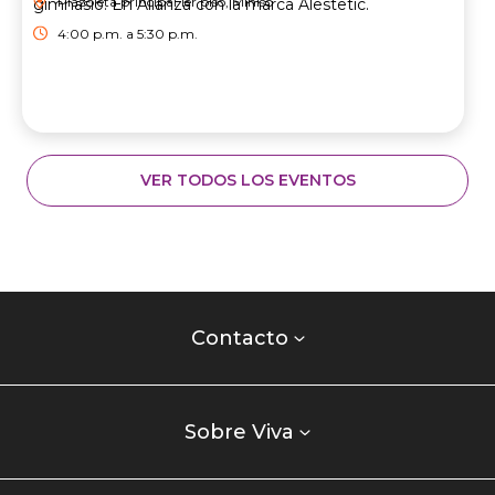
Plazoleta principal 1er piso, Miniso
gimnasio. En Alianza con la marca Alestetic.
4:00 p.m. a 5:30 p.m.
VER TODOS LOS EVENTOS
Contacto
centro
Contacto
comercial
Listados
enlaces
Sobre Viva
centro