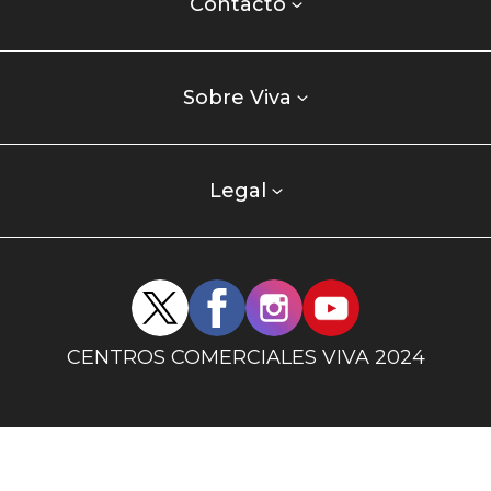
centro
Contacto
comercial
Listados
enlaces
Sobre Viva
centro
comercial
columna
Legal
uno
Redes
sociales
centro
CENTROS COMERCIALES VIVA 2024
comercial