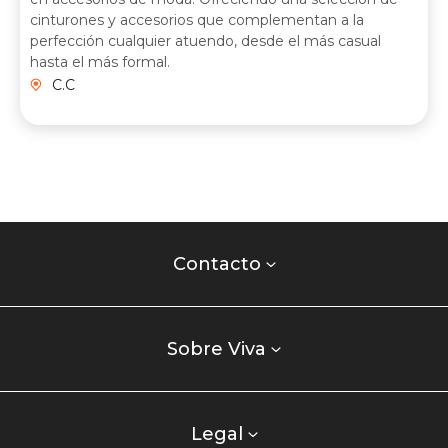
cinturones y accesorios que complementan a la
perfección cualquier atuendo, desde el más casual
hasta el más formal.
C.C
Contacto
centro
Contacto
comercial
Listados
enlaces
Sobre Viva
centro
comercial
columna
Legal