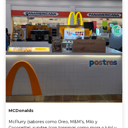
MCDonalds
McFlurry (sabores como Oreo, M&M’s, Milo y
Cocosette), sundae (con toppings como mora o lulo) y