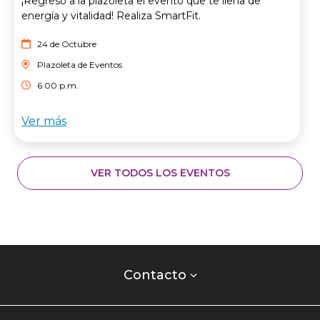
¡Regresó a la plazoleta el evento que te llena de
energía y vitalidad! Realiza SmartFit.
24 de Octubre
Plazoleta de Eventos
6:00 p.m.
Ver más
VER TODOS LOS EVENTOS
Contacto
centro
Contacto
comercial
Listados