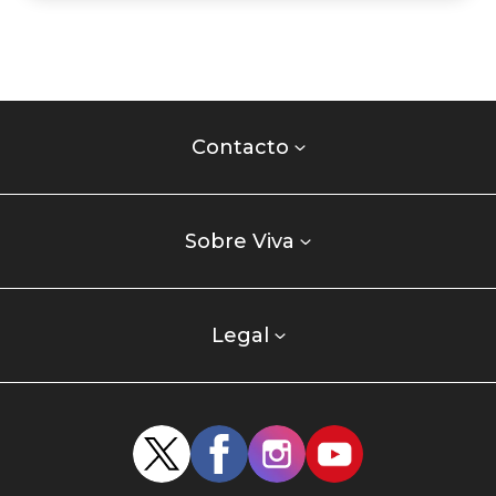
Contacto
centro
Contacto
comercial
Listados
enlaces
Sobre Viva
centro
comercial
columna
Legal
uno
Redes
sociales